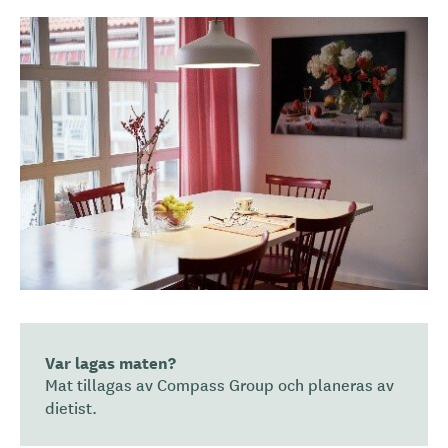
i
v
n
i
n
g
Var lagas maten?
Mat tillagas av Compass Group och planeras av
dietist.