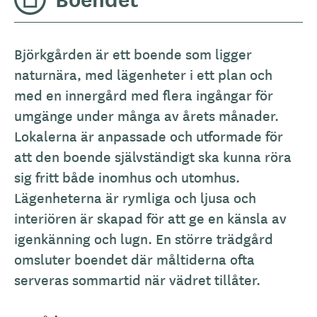
A
Björkgården är ett boende som ligger
l
naturnära, med lägenheter i ett plan och
l
med en innergård med flera ingångar för
m
umgänge under många av årets månader.
ä
Lokalerna är anpassade och utformade för
n
att den boende självständigt ska kunna röra
b
sig fritt både inomhus och utomhus.
e
Lägenheterna är rymliga och ljusa och
s
interiören är skapad för att ge en känsla av
k
igenkänning och lugn. En större trädgård
r
omsluter boendet där måltiderna ofta
i
serveras sommartid när vädret tillåter.
v