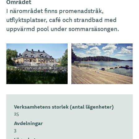
n
Området
i
I närområdet finns promenadstråk,
n
utflyktsplatser, café och strandbad med
g
uppvärmd pool under sommarsäsongen.
Verksamhetens storlek (antal lägenheter)
25
Avdelningar
3