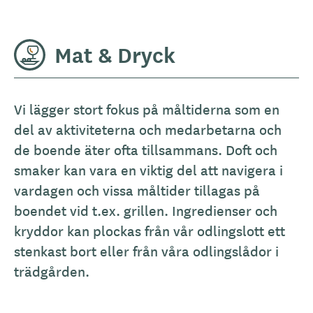
Mat & Dryck
A
Vi lägger stort fokus på måltiderna som en
l
del av aktiviteterna och medarbetarna och
l
de boende äter ofta tillsammans. Doft och
m
smaker kan vara en viktig del att navigera i
ä
vardagen och vissa måltider tillagas på
n
boendet vid t.ex. grillen. Ingredienser och
b
kryddor kan plockas från vår odlingslott ett
e
stenkast bort eller från våra odlingslådor i
s
trädgården.
k
r