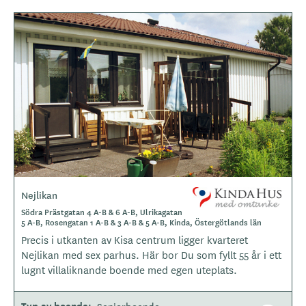
Nejlikan
L
o
Södra Prästgatan 4 A-B & 6 A-B, Ulrikagatan
5 A-B, Rosengatan 1 A-B & 3 A-B & 5 A-B, Kinda, Östergötlands län
g
Precis i utkanten av Kisa centrum ligger kvarteret
o
Nejlikan med sex parhus. Här bor Du som fyllt 55 år i ett
t
lugnt villaliknande boende med egen uteplats.
y
p
e
Typ av boende
Seniorboende