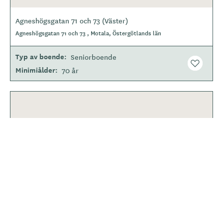
Agneshögsgatan 71 och 73 (Väster)
Agneshögsgatan 71 och 73 , Motala, Östergötlands län
Typ av boende
Seniorboende
Minimiålder
70 år