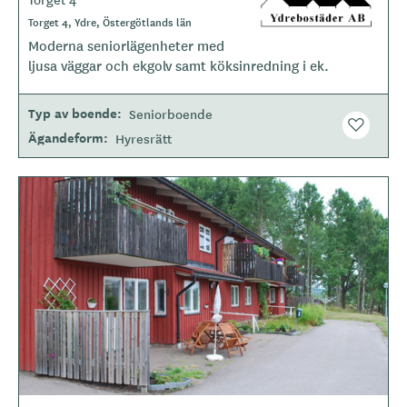
o
Torget 4, Ydre, Östergötlands län
g
Moderna seniorlägenheter med
o
ljusa väggar och ekgolv samt köksinredning i ek.
t
y
Typ av boende
Seniorboende
p
Ägandeform
Hyresrätt
e