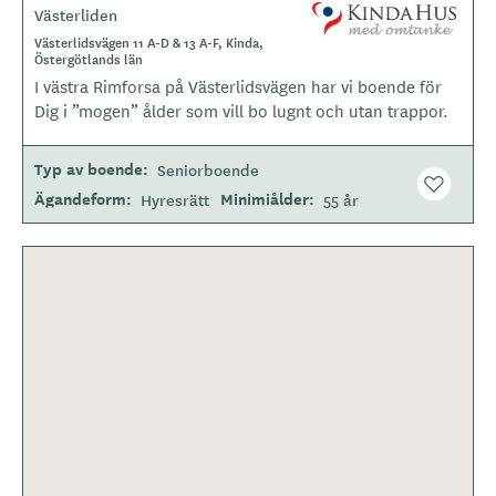
Västerliden
L
o
Västerlidsvägen 11 A-D & 13 A-F, Kinda,
Östergötlands län
g
I västra Rimforsa på Västerlidsvägen har vi boende för
o
Dig i ”mogen” ålder som vill bo lugnt och utan trappor.
t
y
p
Typ av boende
Seniorboende
e
Ägandeform
Minimiålder
Hyresrätt
55 år