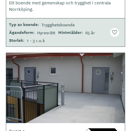
Ett boende med gemenskap och trygghet i centrala
o
Norrköping.
t
y
Typ av boende
Trygghetsboende
p
e
Ägandeform
Minimiålder
Hyresrätt
65 år
Storlek
1 - 3 r.o.k
Torget 4
L