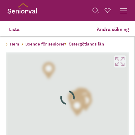
Skip
Dela på Twitter
to
Powered by
Translate
Sök
Favoriter
main
Dela via e-post
content
Lista
Ändra sökning
Hem
Boende för seniorer
Östergötlands län