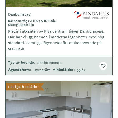
Danbomsväg
L
o
Danboms väg 1 A-B & 3 A-B, Kinda,
Östergötlands län
g
Precis i utkanten av Kisa centrum ligger Danbomsväg.
o
Här har vi +55-boende i moderna lägenheter med hög
t
standard. Samtliga lägenheter är totalrenoverade på
y
senare år.
p
e
Typ av boende
Seniorboende
Ägandeform
Minimiålder
Hyresrätt
55 år
Lediga bostäder