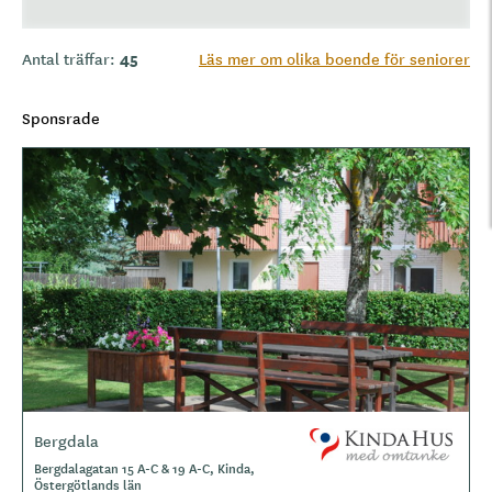
45
Antal träffar:
Läs mer om olika boende för seniorer
Sponsrade
Bergdala
L
o
Bergdalagatan 15 A-C & 19 A-C, Kinda,
Östergötlands län
g