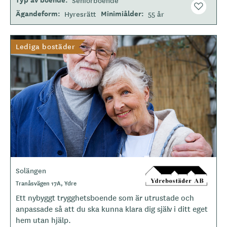
Ägandeform
Minimiålder
Hyresrätt
55 år
Lediga bostäder
Solängen
L
o
Tranåsvägen 17A, Ydre
g
Ett nybyggt trygghetsboende som är utrustade och
o
anpassade så att du ska kunna klara dig själv i ditt eget
t
hem utan hjälp.
y