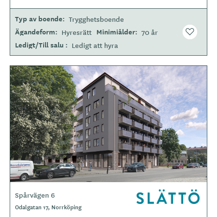
p
Typ av boende
Trygghetsboende
e
Ägandeform
Minimiålder
Hyresrätt
70 år
Ledigt/Till salu
Ledigt att hyra
Spårvägen 6
L
o
Odalgatan 17, Norrköping
g