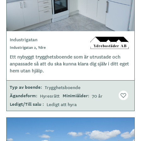
Industrigatan
L
o
Industrigatan 2, Ydre
g
Ett nybyggt trygghetsboende som är utrustade och
o
anpassade så att du ska kunna klara dig själv i ditt eget
t
hem utan hjälp.
y
p
Typ av boende
Trygghetsboende
e
Ägandeform
Minimiålder
Hyresrätt
70 år
Ledigt/Till salu
Ledigt att hyra