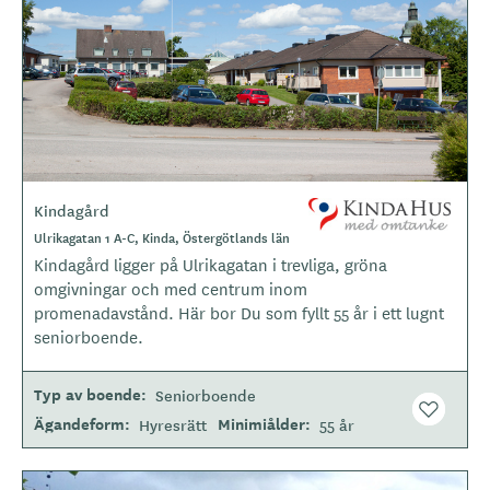
Kindagård
L
o
Ulrikagatan 1 A-C, Kinda, Östergötlands län
g
Kindagård ligger på Ulrikagatan i trevliga, gröna
o
omgivningar och med centrum inom
t
promenadavstånd. Här bor Du som fyllt 55 år i ett lugnt
y
seniorboende.
p
e
Typ av boende
Seniorboende
Ägandeform
Minimiålder
Hyresrätt
55 år