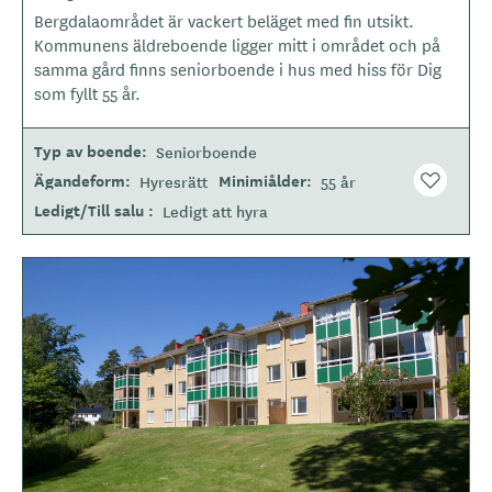
Bergdalaområdet är vackert beläget med fin utsikt.
o
Kommunens äldreboende ligger mitt i området och på
t
samma gård finns seniorboende i hus med hiss för Dig
y
som fyllt 55 år.
p
e
Typ av boende
Seniorboende
Ägandeform
Minimiålder
Hyresrätt
55 år
Ledigt/Till salu
Ledigt att hyra