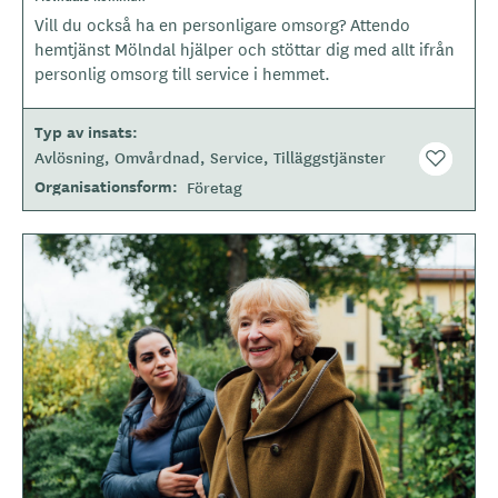
m
g
Vill du också ha en personligare omsorg? Attendo
r
o
å
hemtjänst Mölndal hjälper och stöttar dig med allt ifrån
d
t
personlig omsorg till service i hemmet.
e
y
p
Typ av insats
e
Avlösning
Omvårdnad
Service
Tilläggstjänster
Organisationsform
Företag
B
i
l
d
e
r