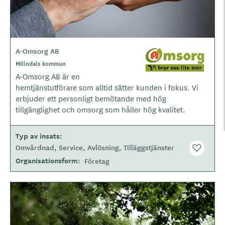
A-Omsorg AB
L
o
O
Mölndals kommun
m
g
A-Omsorg AB är en
r
o
å
hemtjänstutförare som alltid sätter kunden i fokus. Vi
d
t
erbjuder ett personligt bemötande med hög
e
y
tillgänglighet och omsorg som håller hög kvalitet.
p
e
Typ av insats
Omvårdnad
Service
Avlösning
Tilläggstjänster
Organisationsform
Företag
B
i
l
d