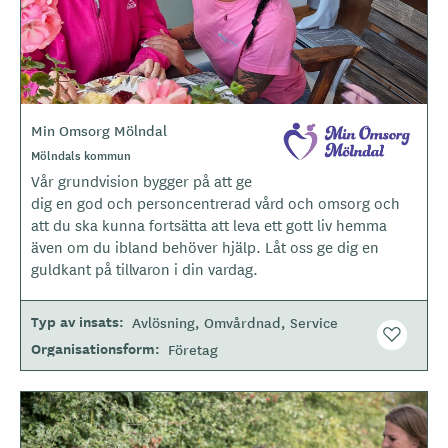
Min Omsorg Mölndal
L
o
O
Mölndals kommun
m
g
Vår grundvision bygger på att ge
r
o
å
dig en god och personcentrerad vård och omsorg och
d
t
att du ska kunna fortsätta att leva ett gott liv hemma
e
y
även om du ibland behöver hjälp. Låt oss ge dig en
p
guldkant på tillvaron i din vardag.
e
Typ av insats
Avlösning
Omvårdnad
Service
Organisationsform
Företag
B
i
l