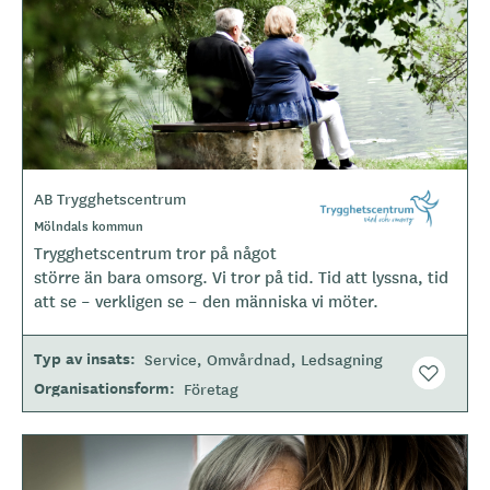
e
r
AB Trygghetscentrum
L
o
O
Mölndals kommun
m
g
Trygghetscentrum tror på något
r
o
å
större än bara omsorg. Vi tror på tid. Tid att lyssna, tid
d
t
att se – verkligen se – den människa vi möter.
e
y
p
Typ av insats
Service
Omvårdnad
Ledsagning
e
Organisationsform
Företag
B
i