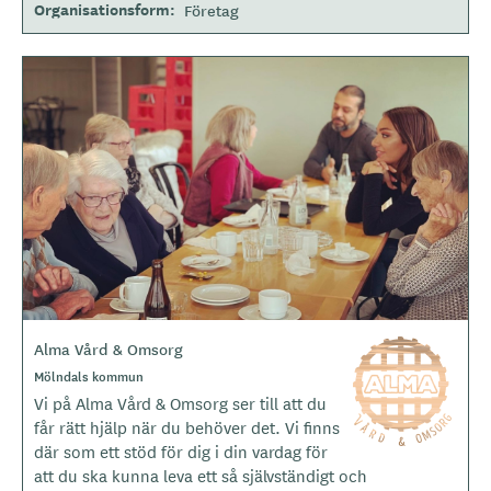
Organisationsform
Företag
B
i
l
d
e
r
Alma Vård & Omsorg
L
o
O
Mölndals kommun
m
g
Vi på Alma Vård & Omsorg ser till att du
r
o
å
får rätt hjälp när du behöver det. Vi finns
d
t
där som ett stöd för dig i din vardag för
e
y
att du ska kunna leva ett så självständigt och