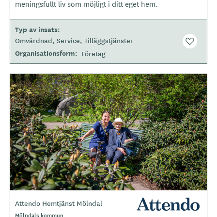
p
meningsfullt liv som möjligt i ditt eget hem.
e
Typ av insats
Omvårdnad
Service
Tilläggstjänster
Organisationsform
Företag
B
i
l
d
e
r
Attendo Hemtjänst Mölndal
L
o
O
Mölndals kommun