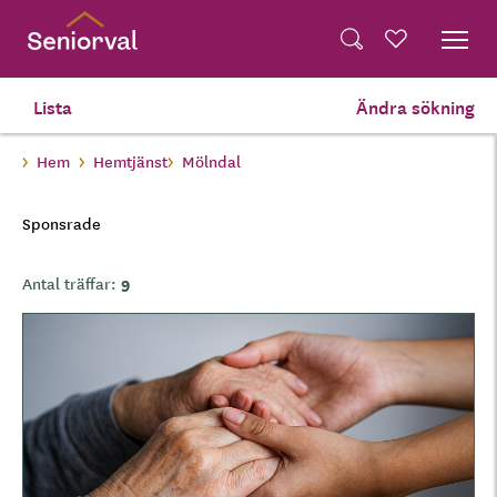
Skip
Dela på Twitter
to
Powered by
Translate
Sök
Favoriter
main
Dela via e-post
content
Lista
Ändra sökning
Hem
Hemtjänst
Mölndal
Sponsrade
9
Antal träffar:
B
i
l
d
e
r