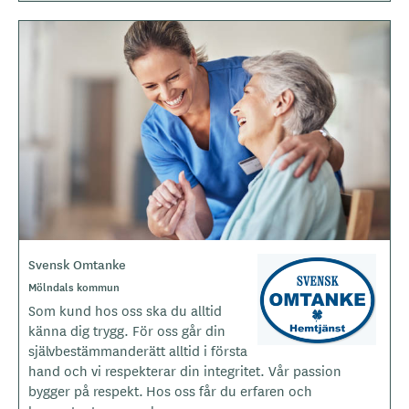
B
i
l
d
e
r
Svensk Omtanke
L
o
O
Mölndals kommun
m
g
Som kund hos oss ska du alltid
r
o
å
känna dig trygg. För oss går din
d
t
självbestämmanderätt alltid i första
e
y
hand och vi respekterar din integritet. Vår passion
p
bygger på respekt. Hos oss får du erfaren och
e