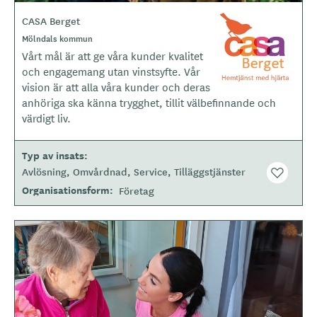
CASA Berget
L
o
O
Mölndals kommun
m
g
Vårt mål är att ge våra kunder kvalitet
r
o
å
och engagemang utan vinstsyfte. Vår
d
t
vision är att alla våra kunder och deras
e
y
anhöriga ska känna trygghet, tillit välbefinnande och
p
värdigt liv.
e
Typ av insats
Avlösning
Omvårdnad
Service
Tilläggstjänster
Organisationsform
Företag
B
i
l
d
e
r