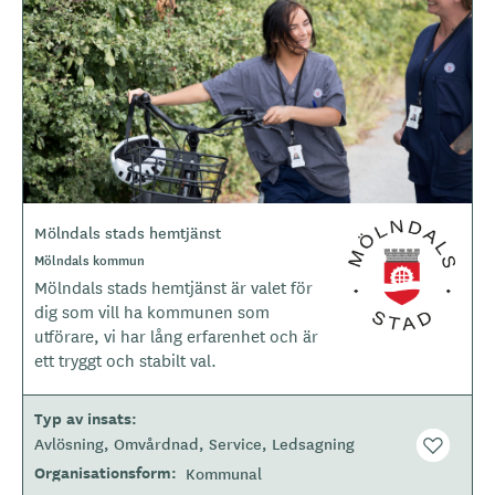
d
e
r
Mölndals stads hemtjänst
L
o
O
Mölndals kommun
m
g
Mölndals stads hemtjänst är valet för
r
o
å
dig som vill ha kommunen som
d
t
utförare, vi har lång erfarenhet och är
e
y
ett tryggt och stabilt val.
p
e
Typ av insats
Avlösning
Omvårdnad
Service
Ledsagning
Organisationsform
Kommunal