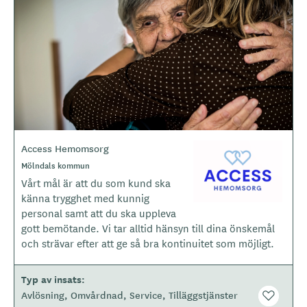
l
d
e
r
Access Hemomsorg
L
o
O
Mölndals kommun
m
g
Vårt mål är att du som kund ska
r
o
å
känna trygghet med kunnig
d
t
personal samt att du ska uppleva
e
y
gott bemötande. Vi tar alltid hänsyn till dina önskemål
p
och strävar efter att ge så bra kontinuitet som möjligt.
e
Typ av insats
Avlösning
Omvårdnad
Service
Tilläggstjänster